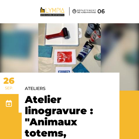
Panneau de gestion des cookies
26
SEP.
ATELIERS
Atelier
linogravure :
"Animaux
totems,