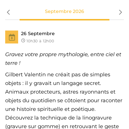
Septembre 2026
10
17
05
26
17
Juillet
Octobre
Juin
Septembre
Août
14h30
14h30
10h30
10h30
14h30
à
à
à
à
16h00
16h00
12h00
12h00
Gravez votre propre mythologie, entre ciel et
terre !
Gilbert Valentin ne créait pas de simples
objets : il y gravait un langage secret.
Animaux protecteurs, astres rayonnants et
objets du quotidien se côtoient pour raconter
une histoire spirituelle et poétique.
Découvrez la technique de la linogravure
(gravure sur gomme) en retrouvant le geste