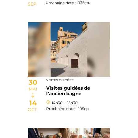
03
Sep.
Prochaine date :
SEP.
30
VISITES GUIDÉES
Visites guidées de
MAI
l’ancien bagne
14
14h30
-
15h30
10
Sep.
Prochaine date :
OCT.