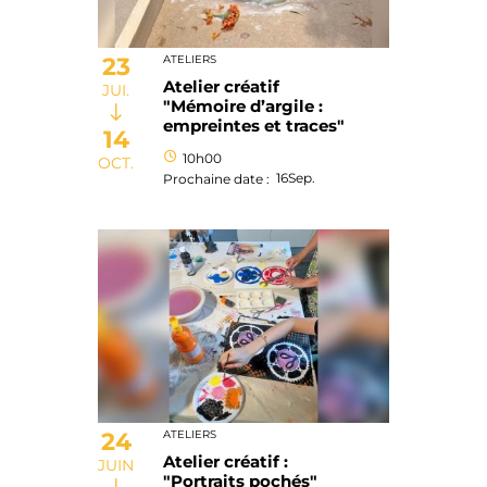
23
ATELIERS
Atelier créatif
JUI.
"Mémoire d’argile :
empreintes et traces"
14
10h00
OCT.
16
Sep.
Prochaine date :
24
ATELIERS
Atelier créatif :
JUIN
"Portraits pochés"