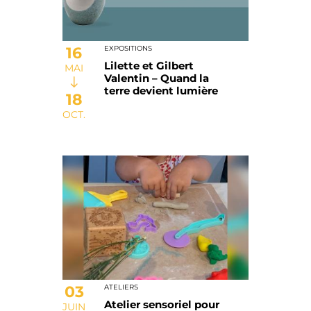
16
EXPOSITIONS
Lilette et Gilbert
MAI
Valentin – Quand la
terre devient lumière
18
OCT.
03
ATELIERS
Atelier sensoriel pour
JUIN