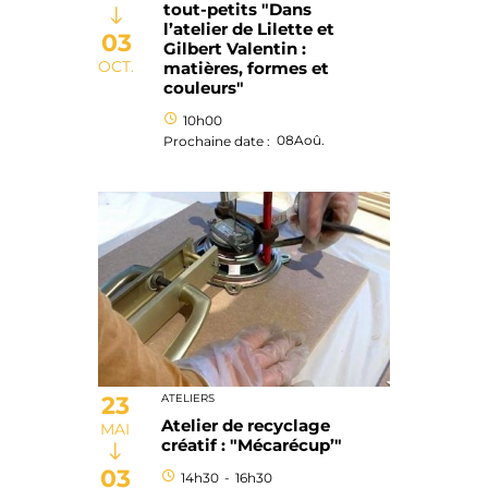
tout-petits "Dans
l’atelier de Lilette et
03
Gilbert Valentin :
OCT.
matières, formes et
couleurs"
10h00
08
Aoû.
Prochaine date :
23
ATELIERS
Atelier de recyclage
MAI
créatif : "Mécarécup’"
03
14h30
-
16h30