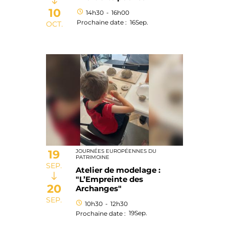
10
14h30
-
16h00
16
Sep.
Prochaine date :
OCT.
19
JOURNÉES EUROPÉENNES DU
PATRIMOINE
SEP.
Atelier de modelage :
"L’Empreinte des
20
Archanges"
SEP.
10h30
-
12h30
19
Sep.
Prochaine date :