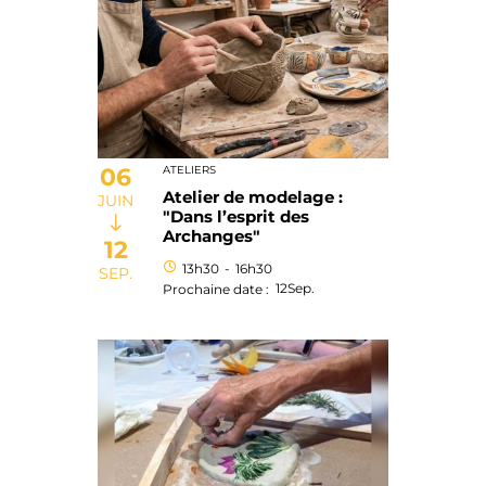
06
ATELIERS
Atelier de modelage :
JUIN
"Dans l’esprit des
Archanges"
12
13h30
-
16h30
SEP.
12
Sep.
Prochaine date :