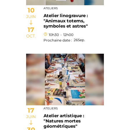
10
ATELIERS
Atelier linogravure :
JUIN
"Animaux totems,
symboles et astres"
17
10h30
-
12h00
OCT.
26
Sep.
Prochaine date :
17
ATELIERS
Atelier artistique :
JUIN
"Natures mortes
géométriques"
30